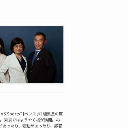
ports” [ペンスポ] 編集長の原
した。東京ではようやく桜が満開。み
があったり、転勤があったり、部署