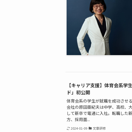
【キャリア支援】体育会系学
ド」初公開
体育会系の学生が就職を成功させる
会社の原田亜紀夫は中学、高校、
して新卒で電通に入社。転職した
方、採用面...
2024-01-09
文章研修