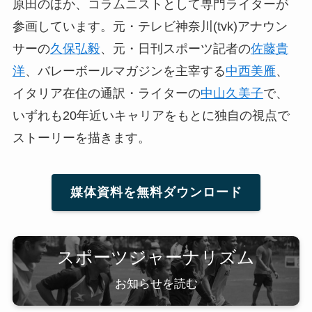
原田のほか、コラムニストとして専門ライターが
参画しています。元・テレビ神奈川(tvk)アナウン
サーの
久保弘毅
、元・日刊スポーツ記者の
佐藤貴
洋
、バレーボールマガジンを主宰する
中西美雁
、
イタリア在住の通訳・ライターの
中山久美子
で、
いずれも20年近いキャリアをもとに独自の視点で
ストーリーを描きます。
媒体資料を無料ダウンロード
スポーツジャーナリズム
お知らせを読む