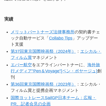
実績
メリットパートナーズ法律事務所
の契約書チェ
ック自動サービス「
Collabo Tips
」アップデー
ト支援
第37回東京国際映画祭（2024年）
：
エシカル・
フィルム賞
マネジメント
エバー航空
をエアラインパートナーに、
海外旅
行メディア”Pen＆Voyage”[ペン・ボヤージュ]
創
刊
第36回東京国際映画祭（2023年）
：エシカル・
フィルム賞と提携企画マネジメント
国際ヨットレースS
ailGP日本チーム：広報・
P
R、記者会見の企画