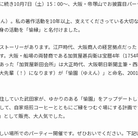
に続き10月7日（土）15：00～、大阪・帝塚山でお披露目パ
えん）。私の著作活動を10年以上、支えてくださっている大切
身の活動を「愉縁」と名付けました。
ストーリーがあります。江戸時代、大阪商人の経営拠点だった
す。大阪・船場の両替商である加賀屋甚兵衛は宝暦4年（175
あった「加賀屋新田会所」は大正時代、大阪朝日新聞主筆・西
大先輩（！）になります）が「愉園（ゆえん）」と命名、200
住していた武田家が、ゆかりのある「愉園」をアップデートし
して、自家焙煎コーヒーとともにご縁をつむぐ場にする計画で
」として販売、大人気でした。
しい場所でのパーティー開催です。ぜひおいでください。下記U