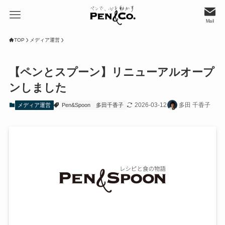
Mail
TOP
メディア運営
【ペンとスプーン】リニューアルオープ
ンしました
2026-03-12
多田 千香子
メディア運営
Pen&Spoon
多田千香子