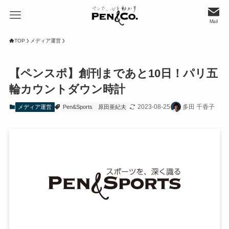
Mail
TOP
メディア運営
【ペンスポ】創刊まであと10日！パリ五
輪カウントダウン時計
2023-08-25
多田 千香子
メディア運営
Pen&Sports
原田亜紀夫