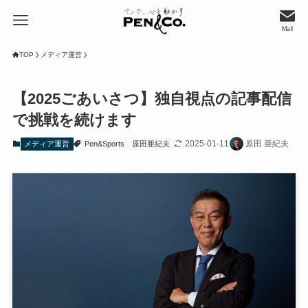
Mail
TOP
メディア運営
【2025ごあいさつ】独自視点の記事配信
で挑戦を続けます
2025-01-11
原田 亜紀夫
メディア運営
Pen&Sports
原田亜紀夫