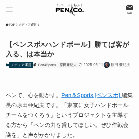
Mail
TOP
メディア運営
【ペンスポ×ハンドボール】勝てば客が
入る、は本当か
2025-05-11
原田 亜紀夫
メディア運営
Pen&Sports
原田亜紀夫
ペンで、心を動かす。
Pen＆Sports [ペンスポ]
編集
長の原田亜紀夫です。「東京に女子ハンドボール
チームをつくろう」というプロジェクトを主導す
る方から「ペンの力を貸してほしい。ぜひ作戦会
議を」と声がかかりました。