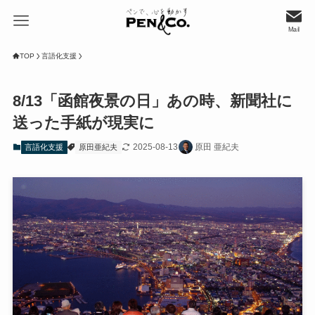
Mail
TOP
言語化支援
8/13「函館夜景の日」あの時、新聞社に
送った手紙が現実に
2025-08-13
原田 亜紀夫
言語化支援
原田亜紀夫